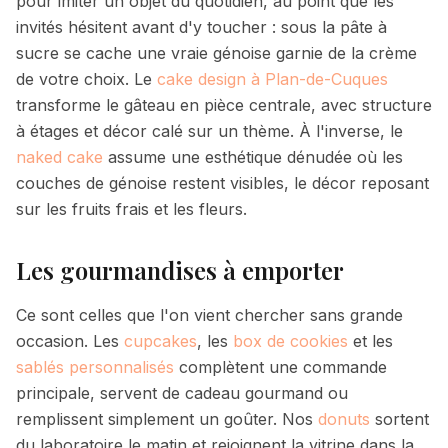
pour imiter un objet du quotidien, au point que les
invités hésitent avant d'y toucher : sous la pâte à
sucre se cache une vraie génoise garnie de la crème
de votre choix. Le
cake design à Plan-de-Cuques
transforme le gâteau en pièce centrale, avec structure
à étages et décor calé sur un thème. À l'inverse, le
naked cake
assume une esthétique dénudée où les
couches de génoise restent visibles, le décor reposant
sur les fruits frais et les fleurs.
Les gourmandises à emporter
Ce sont celles que l'on vient chercher sans grande
occasion. Les
cupcakes
, les
box de cookies
et les
sablés personnalisés
complètent une commande
principale, servent de cadeau gourmand ou
remplissent simplement un goûter. Nos
donuts
sortent
du laboratoire le matin et rejoignent la vitrine dans la