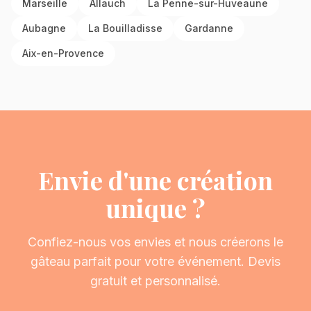
Marseille
Allauch
La Penne-sur-Huveaune
Aubagne
La Bouilladisse
Gardanne
Aix-en-Provence
Envie d'une création
unique ?
Confiez-nous vos envies et nous créerons le
gâteau parfait pour votre événement. Devis
gratuit et personnalisé.